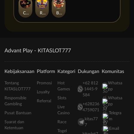
Cookie Hunter
Ramakien Blessing
Buffalo Rush
Advant Play - KITASLOT777
Kebijaksanaan
Platform
Kategori
Dukungan
Komunitas
Tentang
Promosi
Hot
+62 812
Whatsa
KITASLOT777
Games
-1445-9
pp
Loyalty
584
Responsible
Slots
Whatsa
Referral
Gambling
+628236
pp
Live
4759071
Pusat Bantuan
Casino
Telegra
kitas77
m
Syarat dan
Race
7
Ketentuan
Email
Togel
kitaslot7