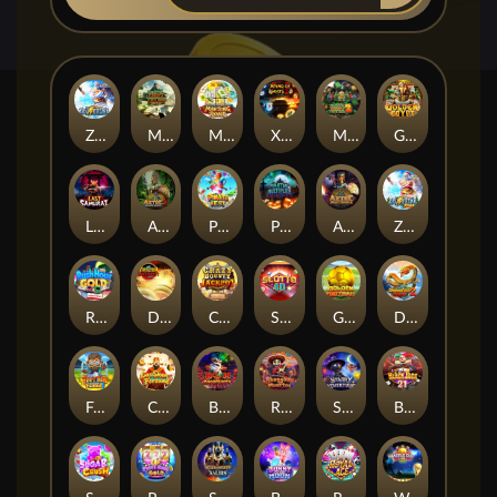
Zeustrike
Maya: Elemental Totem
Mahjong Roar
Xiang Qi Ways 2
Maya: Elemental Totem 2
Golden Egypt
Last Samurai
Aztec: Bonus Hunt 2
Pinata Fest
Phantom Multiplier
Aztec: Gold Temple
Zeustrike Xmas
Rush Hour Gold
Dragon Chi’s Quest
Crazy Bounty: Jackpot
Slotto 4D
Golden Football
Dragon Chi's Quest 2
Football Fever
Cai Shen Fortune
Boom of Prosperity
Rhapsody of Muertos
Starry Adventure
BlackJack21