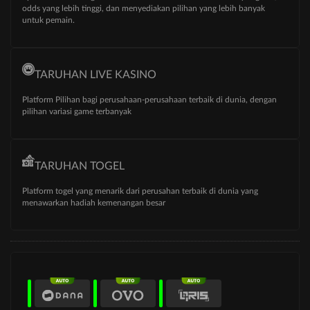
odds yang lebih tinggi, dan menyediakan pilihan yang lebih banyak
untuk pemain.
TARUHAN LIVE KASINO
Platform Pilihan bagi perusahaan-perusahaan terbaik di dunia, dengan
pilihan variasi game terbanyak
TARUHAN TOGEL
Platform togel yang menarik dari perusahan terbaik di dunia yang
menawarkan hadiah kemenangan besar