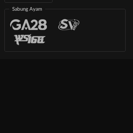
Sabung Ayam