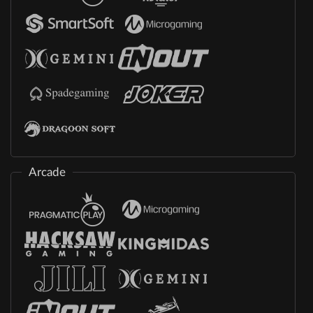
Arcade