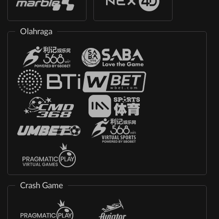
Olahraga
Crash Game