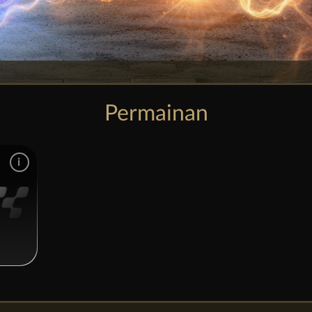
Permainan
i