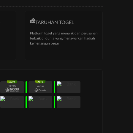
O
TARUHAN TOGEL
Platform togel yang menarik dari perusahan
terbaik di dunia yang menawarkan hadiah
kemenangan besar