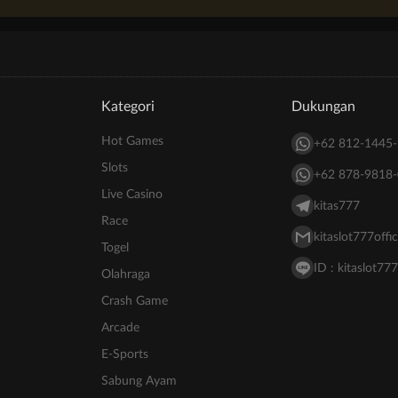
Kategori
Dukungan
Hot Games
+62 812-1445
Slots
+62 878-9818
Live Casino
kitas777
Race
kitaslot777offi
Togel
ID : kitaslot77
Olahraga
Crash Game
Arcade
E-Sports
Sabung Ayam