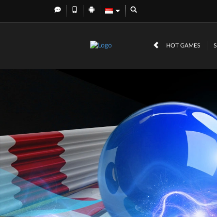
HOT GAMES