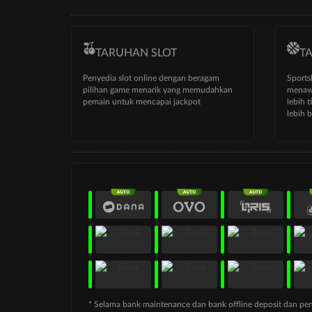
TARUHAN SLOT
T
Penyedia slot online dengan beragam
Sports
pilihan game menarik yang memudahkan
menawa
pemain untuk mencapai jackpot
lebih 
lebih 
* Selama bank maintenance dan bank offline deposit dan pen