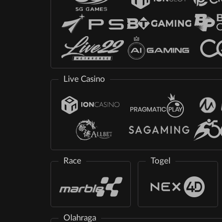
Live Casino
Race
Togel
Olahraga