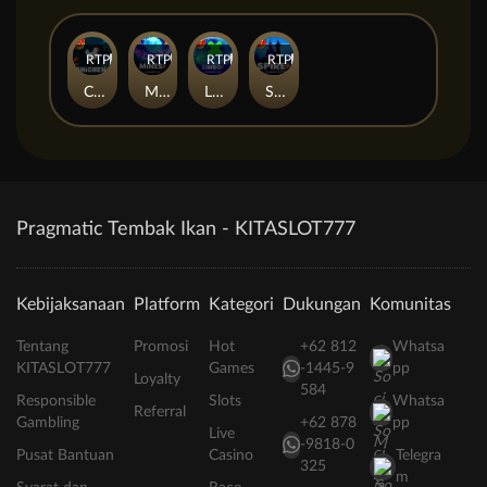
RTP
95%
RTP
82%
RTP
94%
RTP
88%
Chicken+
Mines+
Limbo+
Spire+
Pragmatic Tembak Ikan - KITASLOT777
Kebijaksanaan
Platform
Kategori
Dukungan
Komunitas
Tentang
Promosi
Hot
+62 812
Whatsa
KITASLOT777
Games
-1445-9
pp
Loyalty
584
Responsible
Slots
Whatsa
Referral
Gambling
+62 878
pp
Live
-9818-0
Pusat Bantuan
Casino
Telegra
325
m