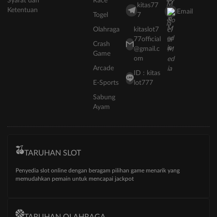
Syarat dan
Race
kitas77
Ketentuan
Email
Togel
7
Olahraga
kitaslot7
77official
Crash
@gmail.c
Game
om
Arcade
ID : kitas
E-Sports
lot777
Sabung
Ayam
TARUHAN SLOT
Penyedia slot online dengan beragam pilihan game menarik yang
memudahkan pemain untuk mencapai jackpot