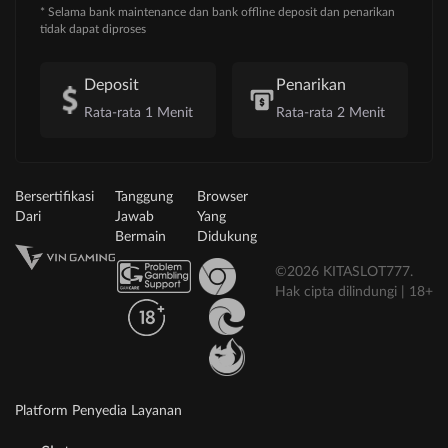
* Selama bank maintenance dan bank offline deposit dan penarikan
tidak dapat diproses
Deposit
Penarikan
Rata-rata 1 Menit
Rata-rata 2 Menit
Bersertifikasi
Tanggung
Browser
Dari
Jawab
Yang
Bermain
Didukung
©2026 KITASLOT777.
Hak cipta dilindungi | 18+
Platform Penyedia Layanan