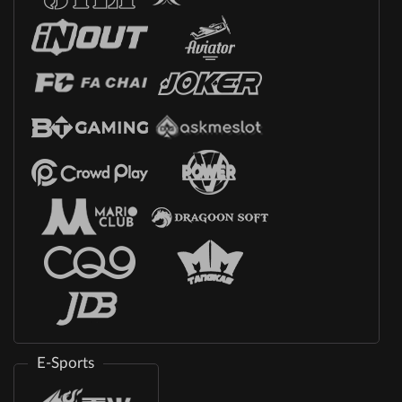
E-Sports