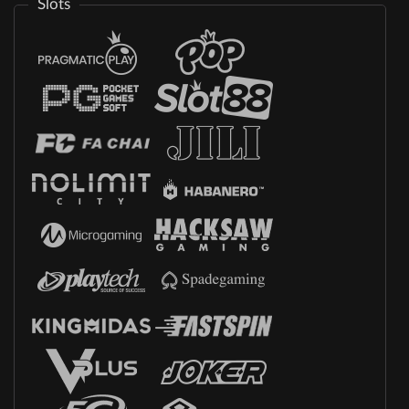
Slots