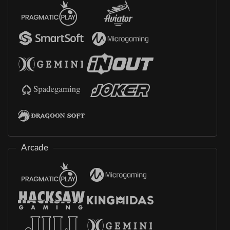
Arcade