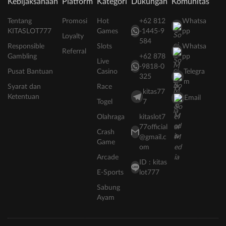
Kebijaksanaan
Platform
Kategori
Dukungan
Komunitas
Tentang
Promosi
Hot
+62 812
Whatsa
KITASLOT777
Games
-1445-9
pp
Loyalty
584
Responsible
Slots
Whatsa
Referral
Gambling
+62 878
pp
Live
-9818-0
Pusat Bantuan
Casino
Telegra
325
m
Syarat dan
Race
kitas77
Ketentuan
Email
Togel
7
Olahraga
kitaslot7
77official
Crash
@gmail.c
Game
om
Arcade
ID : kitas
E-Sports
lot777
Sabung
Ayam