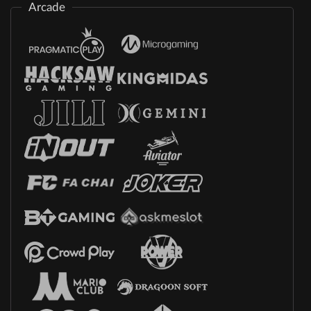
Arcade