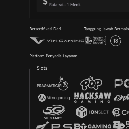
Rata-rata 1 Menit
Bersertifikasi Dari
Tanggung Jawab Bermain
Platform Penyedia Layanan
Slots