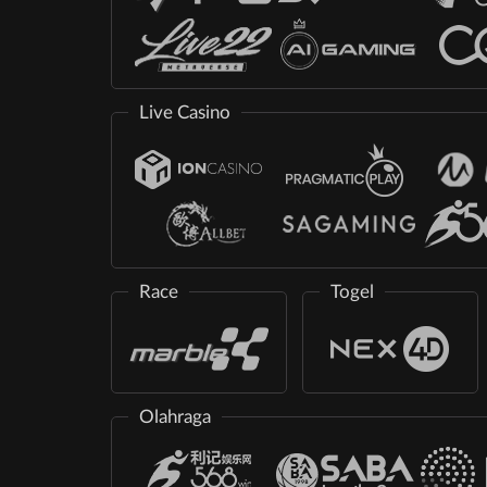
Live Casino
Race
Togel
Olahraga