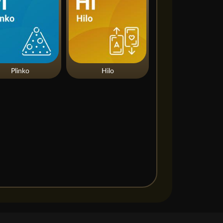
Plinko
Hilo