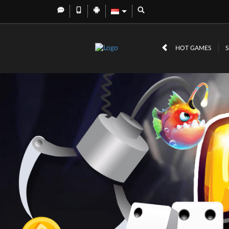
HOT GAMES