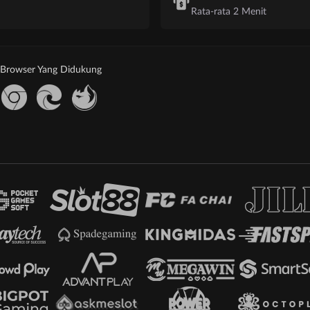
Rata-rata 2 Menit
Browser Yang Didukung