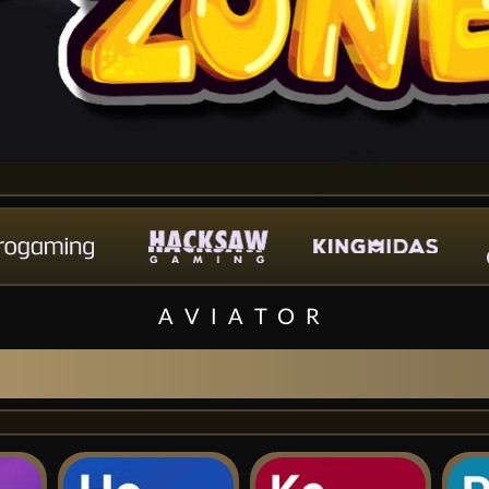
AVIATOR