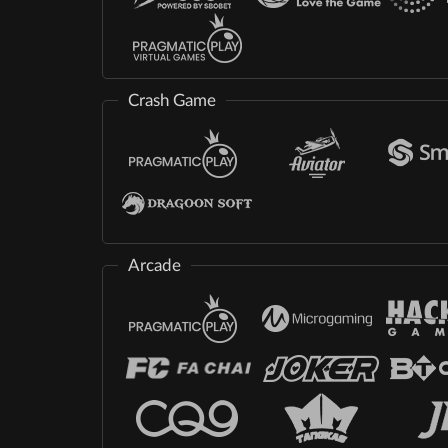
Crash Game
Arcade