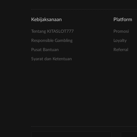
Kebijaksanaan
Platform
Tentang KITASLOT777
Promosi
Responsible Gambling
Loyalty
Pusat Bantuan
Referral
Syarat dan Ketentuan