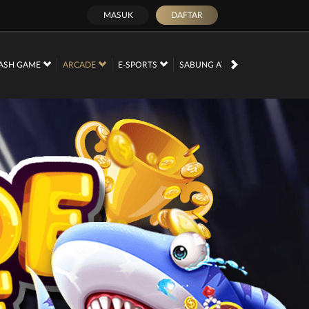
MASUK
DAFTAR
PROMOSI
ASH GAME
ARCADE
E-SPORTS
SABUNG AYAM