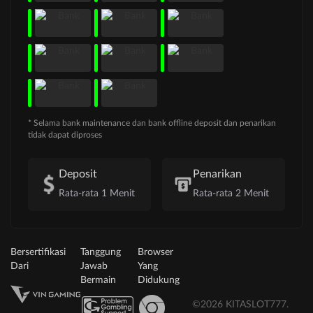
* Selama bank maintenance dan bank offline deposit dan penarikan
tidak dapat diproses
Deposit
Penarikan
Rata-rata 1 Menit
Rata-rata 2 Menit
Bersertifikasi
Tanggung
Browser
Dari
Jawab
Yang
Bermain
Didukung
©2026 KITASLOT777.