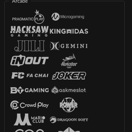
Arcade