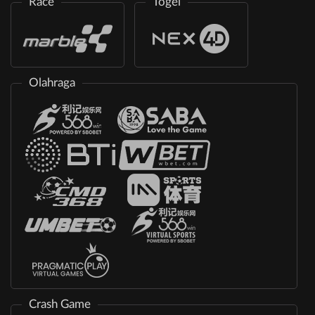
Race
Togel
Olahraga
Crash Game