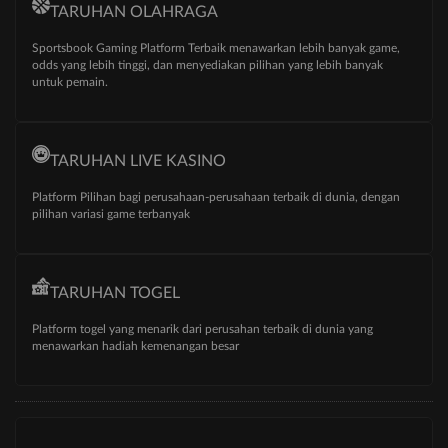
TARUHAN OLAHRAGA
Sportsbook Gaming Platform Terbaik menawarkan lebih banyak game,
odds yang lebih tinggi, dan menyediakan pilihan yang lebih banyak
untuk pemain.
TARUHAN LIVE KASINO
Platform Pilihan bagi perusahaan-perusahaan terbaik di dunia, dengan
pilihan variasi game terbanyak
TARUHAN TOGEL
Platform togel yang menarik dari perusahan terbaik di dunia yang
menawarkan hadiah kemenangan besar