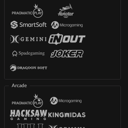
Arcade