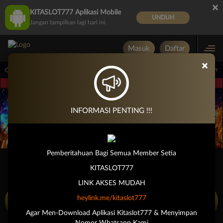
×
KITASLOT777 Aplikasi Mobile
UNDUH
Jangan tampilkan lagi hari ini
Masuk
Daftar
×
rcaya, Slot online PULSA Tanpa POTONGAN!!! Min deposit 10K / 10 ribu bisa bermain 
INFORMASI PENTING !!!
Pemberitahuan Bagi Semua Member Setia
KITASLOT777
JACKPOT
PLAY
LINK AKSES MUDAH
IDR
12,673,057,601
heylink.me/kitaslot777
Agar Men-Download Aplikasi Kitaslot777 & Menyimpan
Nomor Whatsapp Kami