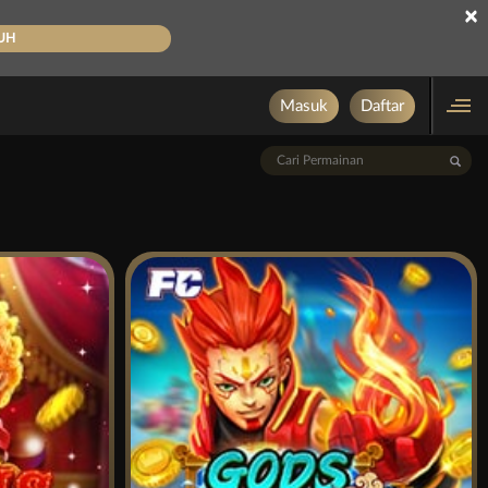
×
UH
Masuk
Daftar